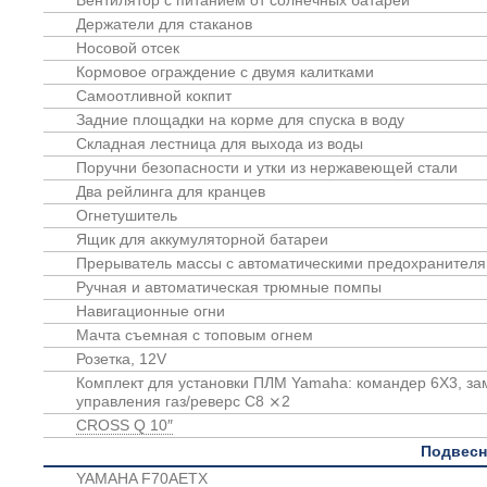
Вентилятор с питанием от солнечных батарей
Держатели для стаканов
Носовой отсек
Кормовое ограждение с двумя калитками
Самоотливной кокпит
Задние площадки на корме для спуска в воду
Складная лестница для выхода из воды
Поручни безопасности и утки из нержавеющей стали
Два рейлинга для кранцев
Огнетушитель
Ящик для аккумуляторной батареи
Прерыватель массы с автоматическими предохранител
Ручная и автоматическая трюмные помпы
Навигационные огни
Мачта съемная с топовым огнем
Розетка, 12V
Комплект для установки ПЛМ Yamaha: командер 6X3, зам
управления газ/реверс C8 ⨯2
CROSS Q 10″
Подвесн
YAMAHA F70AETX