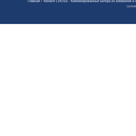
Главная
•
Yamarin CROSS - Комбинированные катера из алюминия и 
(алюм