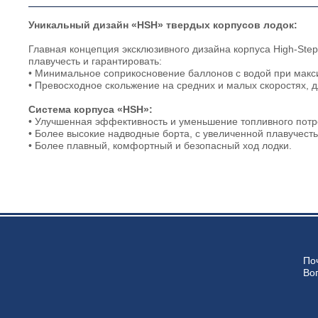
Уникальный дизайн «HSH» твердых корпусов лодок:
Главная концепция эксклюзивного дизайна корпуса High-Step
плавучесть и гарантировать:
• Минимальное соприкосновение баллонов с водой при макс
• Превосходное скольжение на средних и малых скоростях, 
Система корпуса «HSH»:
• Улучшенная эффективность и уменьшение топливного потр
• Более высокие надводные борта, с увеличенной плавучест
• Более плавный, комфортный и безопасный ход лодки.
По
Во