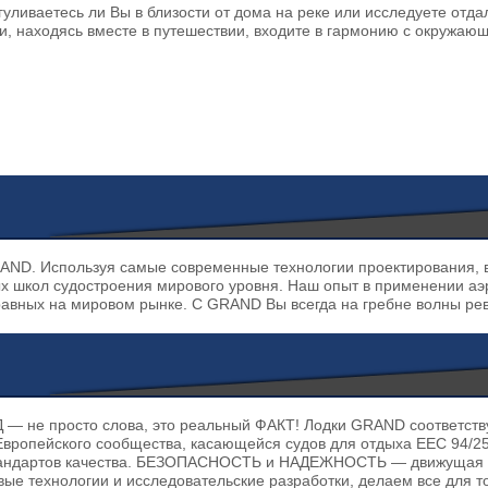
гуливаетесь ли Вы в близости от дома на реке или исследуете отда
и, находясь вместе в путешествии, входите в гармонию с окружаю
RAND. Используя самые современные технологии проектирования,
х школ судостроения мирового уровня. Наш опыт в применении аэ
 равных на мировом рынке. С GRAND Вы всегда на гребне волны ре
— не просто слова, это реальный ФАКТ! Лодки GRAND соответств
Европейского сообщества, касающейся судов для отдыха EEC 94/2
тандартов качества. БЕЗОПАСНОСТЬ и НАДЕЖНОСТЬ — движущая 
вые технологии и исследовательские разработки, делаем все для