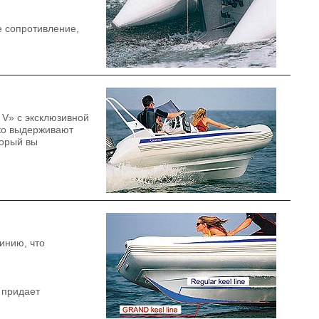
е сопротивление,
V» с эксклюзивной
ко выдерживают
торый вы
инию, что
 придает