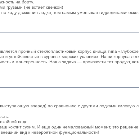
сность на борту.
ми грузами (не встает свечкой)
ь по ходу движения лодки, тем самым уменьшая гидродинамическо
ляется прочный стеклопластиковый корпус днища типа «глубокое 
 и устойчивостью в суровых морских условиях. Наши корпуса лег
сть и маневренность. Наша задача — произвести тот продукт, ко
(выступающую вперед) по сравнению с другими лодками килевую л
ость.
окойной воде.
ваш кокпит сухим. И еще один немаловажный момент, это решение
 внешний вид к невероятной функциональности!