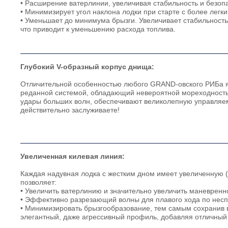
• Расширение ватерлинии, увеличивая стабильность и безопа
• Минимизирует угол наклона лодки при старте с более легки
• Уменьшает до минимума брызги. Увеличивает стабильност
что приводит к уменьшению расхода топлива.
Глубокий V-образный корпус днища:
Отличительной особенностью любого GRAND-овского РИБа яв
реданной системой, обладающий невероятной мореходностью
удары больших волн, обеспечивают великолепную управляемо
действительно заслуживаете!
Увеличенная килевая линия:
Каждая надувная лодка с жестким дном имеет увеличенную 
позволяет:
• Увеличить ватерлинию и значительно увеличить маневренн
• Эффективно разрезающий волны для плавого хода по несп
• Минимизировать брызгообразование, тем самым сохранив 
элегантный, даже агрессивный профиль, добавляя отличный