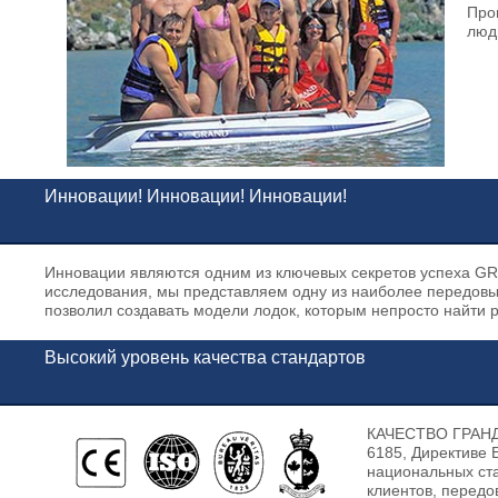
Про
люд
Инновации! Инновации! Инновации!
Инновации являются одним из ключевых секретов успеха G
исследования, мы представляем одну из наиболее передовы
позволил создавать модели лодок, которым непросто найти
Высокий уровень качества стандартов
КАЧЕСТВО ГРАНД 
6185, Директиве 
национальных с
клиентов, передо