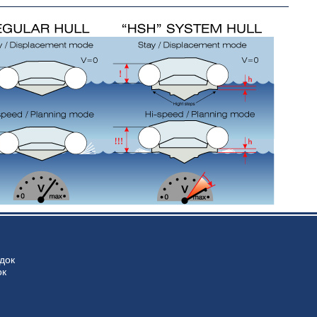
док
ок