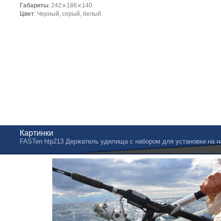
Габариты
: 242⨯186⨯140
Цвет
: Черный, серый, белый.
Картинки
FASTen htp213 Держатель удилища с набором для установки на н