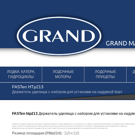
Перейти к содержимому
ЛОДКИ, КАТЕРА,
ЛОДОЧНЫЕ
ЛОДОЧНЫЕ
ГИДРОЦИКЛЫ
МОТОРЫ
ПРИЦЕПЫ
FASTen HTp213
Держатель удилища с набором для установки на надувной борт
FASTen htp213
Держатель удилища с набором для установки на надув
Позволяет надежно закрепить удилище в наиболее удобной позиции. Держатель устанавливается в замке на приклеенной монтажной площадке и может фиксироват
вокруг своей оси. Также держатель имеет удобную регулировку наклона относительно горизонта с шагом 30° и надежной фиксацией выбранного положения.
В комплект входит монтажная площадка и запчасти для самостоятельной установки держателя на надувной баллон плавсредства.
Размер площадки (FMp224):
: 110⨯110