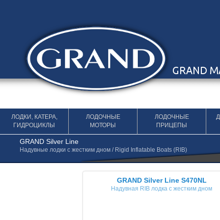
Перейти к содержимому
ЛОДКИ, КАТЕРА,
ЛОДОЧНЫЕ
ЛОДОЧНЫЕ
ГИДРОЦИКЛЫ
МОТОРЫ
ПРИЦЕПЫ
GRAND Silver Line
Надувные лодки с жестким дном / Rigid Inflatable Boats (RIB)
GRAND Silver Line S470NL
GRAND Silver Line S470NL
«DeLuxe»
Надувная RIB лодка с жестким дном
Надувная RIB лодка с жестким дном