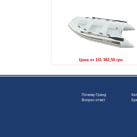
5 чел.
Пассажировмести
3
Количество отсеков в б
20-30 л.с.
Мощность двигателя рекомендо
381 мм
Высота 
20°/17°
Угол килеватости (в миделе/в 
RIB
Тип 
C
Категория
Цена от 141 382,50 грн
Краткое опис
3.00 м
Длина
1.67 м
Ширина
0.43 cм
Диаметр ба
56.0 кг
Вес
520.0 кг
Почему Гранд
Грузоподъе
Ка
Вопрос-ответ
Бу
4 чел.
Пассажировмести
3
Количество отсеков в б
9.8-15 л.с.
Мощность двигателя рекомендо
381 мм
Высота 
19°/15°
Угол килеватости (в миделе/в 
RIB
Тип 
C
Категория