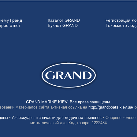
чему Гранд
Каталог GRAND
Регистрация ло
прос-ответ
Буклет GRAND
Техосмотр лод
GRAND MARINE KIEV
.
Все права защищены
.
зовании материалов сайта активная ссылка на
http://grandboats.kiev.ua/
о
цепы
•
Аксессуары и запчасти для лодочных прицепов
•
Опорное колесо C
металлический дискКод товара: 1222434