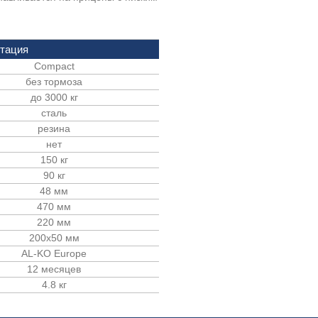
ктация
Compact
без тормоза
до 3000 кг
сталь
резина
нет
150 кг
90 кг
48 мм
470 мм
220 мм
200х50 мм
AL-KO Europe
12 месяцев
4.8 кг