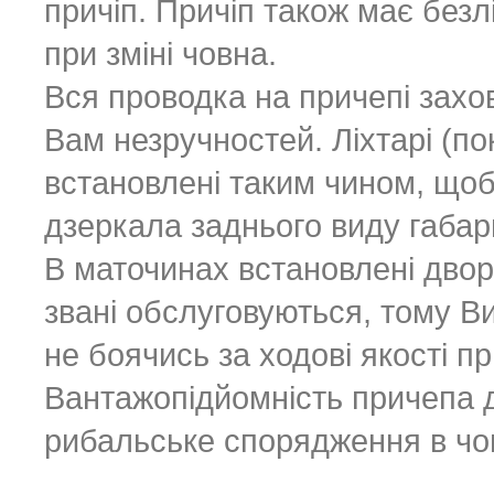
причіп. Причіп також має безл
при зміні човна.
Вся проводка на причепі захов
Вам незручностей. Ліхтарі (по
встановлені таким чином, щоб
дзеркала заднього виду габар
В маточинах встановлені дворя
звані обслуговуються, тому В
не боячись за ходові якості п
Вантажопідйомність причепа 
рибальське спорядження в чо