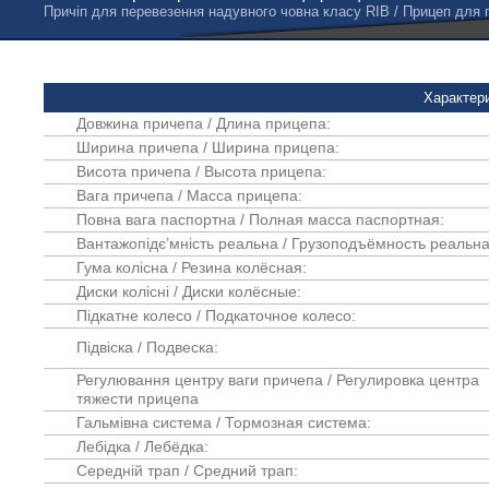
Причіп для перевезення надувного човна класу RIB / Прицеп для
Характери
Довжина причепа / Длина прицепа:
Ширина причепа / Ширина прицепа:
Висота причепа / Высота прицепа:
Вага причепа / Масса прицепа:
Повна вага паспортна / Полная масса паспортная:
Вантажопідє’мність реальна / Грузоподъёмность реальна
Гума колісна / Резина колёсная:
Диски колісні / Диски колёсные:
Підкатне колесо / Подкаточное колесо:
Підвіска / Подвеска:
Регулювання центру ваги причепа / Регулировка центра
тяжести прицепа
Гальмівна система / Тормозная система:
Лебідка / Лебёдка:
Середній трап / Средний трап: