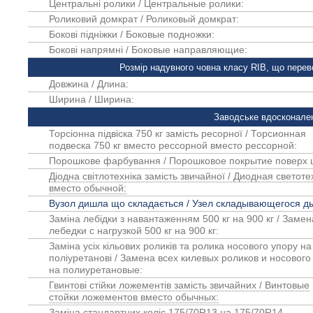
Центральні ролики / Центральные ролики:
Роликовий домкрат / Роликовый домкрат:
Бокові підніжки / Боковые подножки:
Бокові напрямні / Боковые направляющие:
Розмір надувного човна класу RIB, що перев
Довжина / Длина:
Ширина / Ширина:
Заводське вдосконале
Торсіонна підвіска 750 кг замість ресорної / Торсионная
подвеска 750 кг вместо рессорной вместо рессорной:
Порошкове фарбування / Порошковое покрытие поверх 
Діодна світлотехніка замість звичайної / Диодная светот
вместо обычной:
Вузол дишла що складається / Узел складывающегося 
Заміна лебідки з навантаженням 500 кг на 900 кг / Замен
лебедки с нагрузкой 500 кг на 900 кг:
Заміна усіх кільових роликів та ролика носового упору на
поліуретанові / Замена всех килевых роликов и носового
на полиуретановые:
Гвинтові стійки ложементів замість звичайних / Винтовые
стойки ложементов вместо обычных:
Заміна стандартних коліс 175/70R13 на 175/70R14