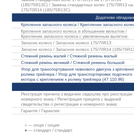
(185/75R13С) / Замена стандартных колес 175/70R13 на
175/70R14 (185/75R13С):
Додаткове обладнан
Кріплення запасного колеса / Крепление запасного коле
Кріплення запасного колеса зі збільшеним вильотом /
Крепление запасного колеса с увеличенным вылетом:
Запасне колесо / Запасное колесо 175/70R13:
Запасне колесо / Запасное колесо 175/70R14 (185/75R1
Стяжний ремінь малий / Стяжной ремень малый
:
Стяжний ремінь великий / Стяжной ремень большой
:
Упор для транспортування човнового двигуна з кріпленн
ролика трейлера / Упор для транспортировки лодочного
мотора с креплением к ролику трейлера (47.110.96)
:
Реєстрація причепа з видачею свідоцтва про реєстрацію 
номерного знаку / Регистрация прицепа с выдачей
свидетельства о регистрации и номерного знака:
Гарантія / Гарантия:
○ — опція / опция
● — стандарт / стандарт