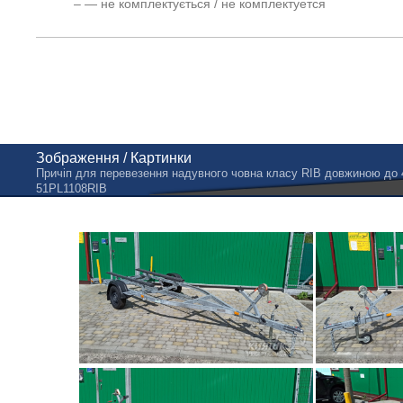
– — не комплектується / не комплектуется
Зображення / Картинки
Причіп для перевезення надувного човна класу RIB довжиною до 4
51PL1108RIB